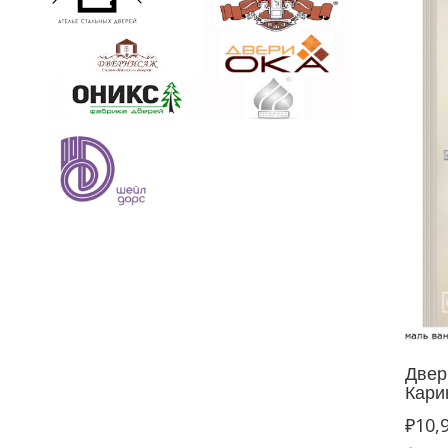
Двер
Кари
₽
10,