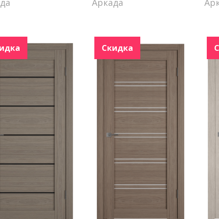
ада
Аркада
Ар
идка
Скидка