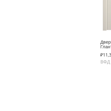
Двер
Глан
₽
11,
ВФД