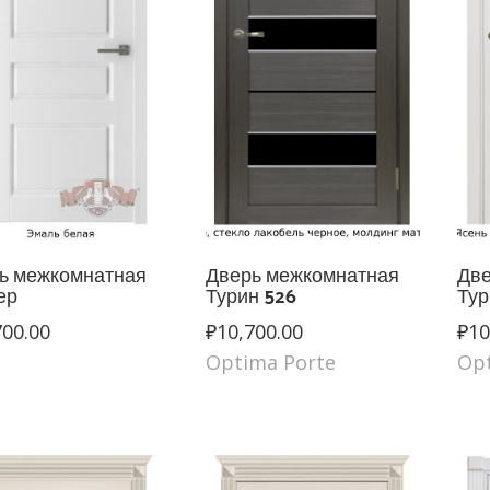
ь межкомнатная
Дверь межкомнатная
Две
ер
Турин 526
Тур
700.00
₽
10,700.00
₽
10
Optima Porte
Op