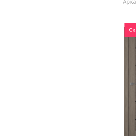
Арк
Ск