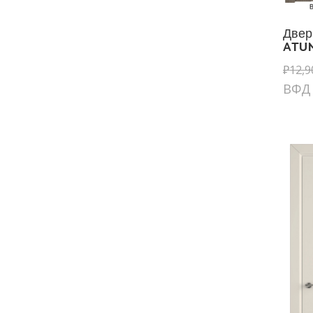
Двер
ATUM
₽
12,9
ВФД