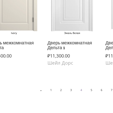
ь межкомнатная
Дверь межкомнатная
Две
та
Дельта 1
Дел
300.00
₽
11,300.00
₽
11
Шейл Дорс
Ше
←
1
2
3
4
5
6
7