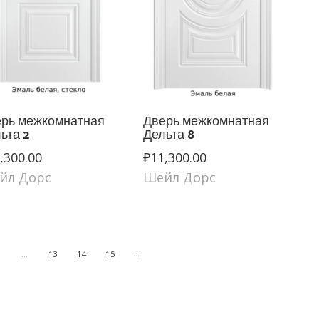
рь межкомнатная
Дверь межкомнатная
ьта 2
Дельта 8
,300.00
₽
11,300.00
йл Дорс
Шейл Дорс
…
13
14
15
→