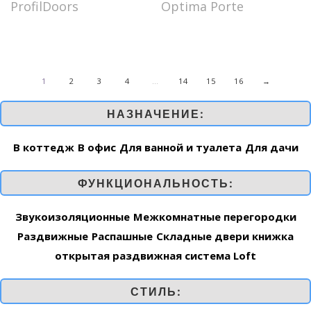
цена
цена:
ProfilDoors
Optima Porte
составляла
₽7,000.00.
₽14,200.00.
1
2
3
4
…
14
15
16
→
НАЗНАЧЕНИЕ:
В коттедж
В офис
Для ванной и туалета
Для дачи
ФУНКЦИОНАЛЬНОСТЬ:
Звукоизоляционные
Межкомнатные перегородки
Раздвижные
Распашные
Складные двери книжка
открытая раздвижная система Loft
СТИЛЬ: