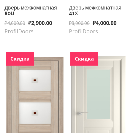
Дверь межкомнатная
Дверь межкомнатная
80U
41Х
Первоначальная
Текущая
Первоначальн
Текущ
₽
2,900.00
₽
4,000.00
₽
4,000.00
₽
8,900.00
цена
цена:
цена
цена:
ProfilDoors
ProfilDoors
составляла
₽2,900.00.
составляла
₽4,000
₽4,000.00.
₽8,900.00.
Скидка
Скидка