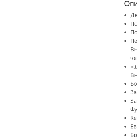
Опи
Дв
По
По
Пе
Вн
че
«ш
Вн
Бо
За
За
Фу
Re
Ев
Бр