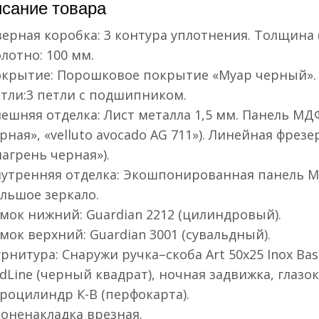
сание товара
ерная коробка: 3 контура уплотнения. Толщина 
лотно: 100 мм.
крытие: Порошковое покрытие «Муар черный».
тли:3 петли с подшипником.
ешняя отделка: Лист металла 1,5 мм. Панель МД
рная», «velluto avocado AG 711»). Линейная фре
агрень черная»).
утренняя отделка: Экошпонированная панель МДФ 
льшое зеркало.
мок нижний: Guardian 2212 (цилиндровый).
мок верхний: Guardian 3001 (сувальдный).
рнитура: Снаружи ручка–скоба Art 50х25 Inox Basi
dLine (черный квадрат), ночная задвижка, глазо
роцилиндр К-В (перфокарта).
оненакладка врезная.