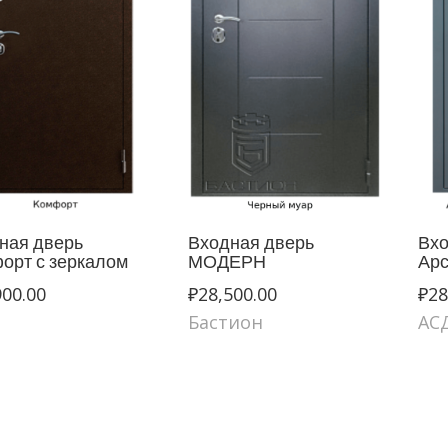
ная дверь
Входная дверь
Вхо
орт с зеркалом
МОДЕРН
Ар
900.00
₽
28,500.00
₽
28
Бастион
АС