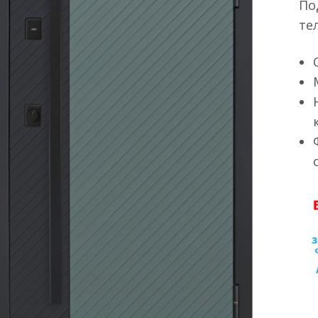
По
те