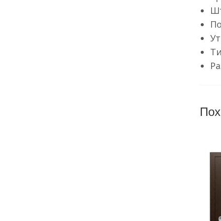
Шт
По
Ут
Ти
Ра
Пох