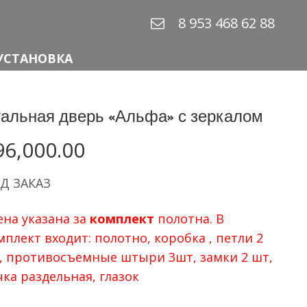
8 953 468 62 88
УСТАНОВКА
альная дверь «Альфа» с зеркалом
96,000.00
Д ЗАКАЗ
ена указана за
комплект
полотна. В
мплект входит: полотно, коробка , петли 2
, противосъемные штыри 3шт, замки 2 шт,
чка раздельная, глазок