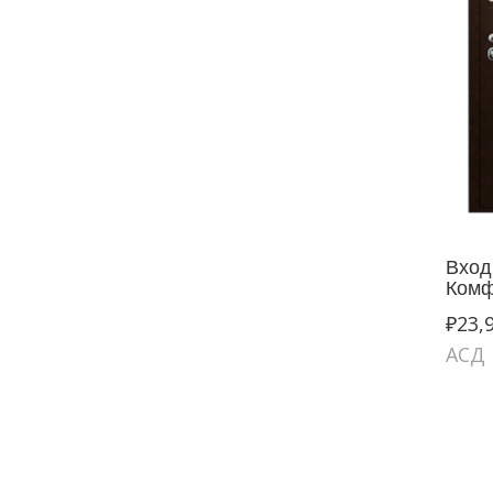
Вход
Комф
₽
23,
АСД