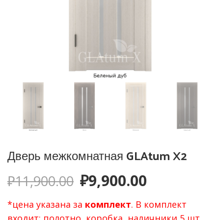
Дверь межкомнатная GLAtum X2
Первоначальная
Текущая
₽
9,900.00
₽
11,900.00
цена
цена:
*цена указана за
комплект
. В комплект
входит: полотно, коробка, наличники 5 шт.,