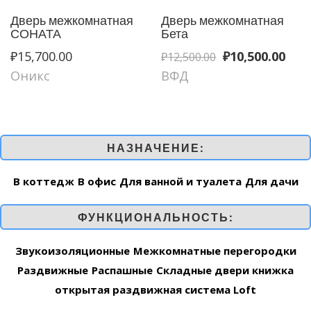
Дверь межкомнатная
Дверь межкомнатная
СОНАТА
Бета
Первоначаль
Тек
₽
15,700.00
₽
10,500.00
₽
12,500.00
цена
цен
Оникс
ВФД
составляла
₽10,
₽12,500.00.
НАЗНАЧЕНИЕ:
В коттедж
В офис
Для ванной и туалета
Для дачи
ФУНКЦИОНАЛЬНОСТЬ:
Звукоизоляционные
Межкомнатные перегородки
Раздвижные
Распашные
Складные двери книжка
открытая раздвижная система Loft