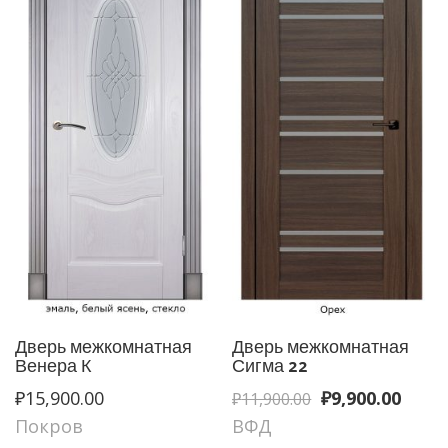
Дверь межкомнатная
Дверь межкомнатная
Венера К
Сигма 22
Первоначаль
Теку
₽
15,900.00
₽
9,900.00
₽
11,900.00
цена
цена
Покров
ВФД